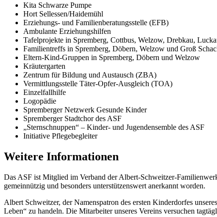
Kita Schwarze Pumpe
Hort Sellessen/Haidemühl
Erziehungs- und Familienberatungsstelle (EFB)
Ambulante Erziehungshilfen
Tafelprojekte in Spremberg, Cottbus, Welzow, Drebkau, Luck
Familientreffs in Spremberg, Döbern, Welzow und Groß Schac
Eltern-Kind-Gruppen in Spremberg, Döbern und Welzow
Kräutergarten
Zentrum für Bildung und Austausch (ZBA)
Vermittlungsstelle Täter-Opfer-Ausgleich (TOA)
Einzelfallhilfe
Logopädie
Spremberger Netzwerk Gesunde Kinder
Spremberger Stadtchor des ASF
„Sternschnuppen“ – Kinder- und Jugendensemble des ASF
Initiative Pflegebegleiter
Weitere Informationen
Das ASF ist Mitglied im Verband der Albert-Schweitzer-Familienwerk
gemeinnützig und besonders unterstützenswert anerkannt worden.
Albert Schweitzer, der Namenspatron des ersten Kinderdorfes unseres 
Leben“ zu handeln. Die Mitarbeiter unseres Vereins versuchen tagtäg