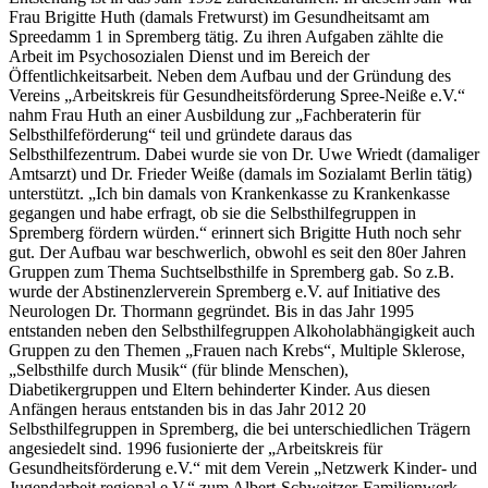
Frau Brigitte Huth (damals Fretwurst) im Gesundheitsamt am
Spreedamm 1 in Spremberg tätig. Zu ihren Aufgaben zählte die
Arbeit im Psychosozialen Dienst und im Bereich der
Öffentlichkeitsarbeit. Neben dem Aufbau und der Gründung des
Vereins „Arbeitskreis für Gesundheitsförderung Spree-Neiße e.V.“
nahm Frau Huth an einer Ausbildung zur „Fachberaterin für
Selbsthilfeförderung“ teil und gründete daraus das
Selbsthilfezentrum. Dabei wurde sie von Dr. Uwe Wriedt (damaliger
Amtsarzt) und Dr. Frieder Weiße (damals im Sozialamt Berlin tätig)
unterstützt. „Ich bin damals von Krankenkasse zu Krankenkasse
gegangen und habe erfragt, ob sie die Selbsthilfegruppen in
Spremberg fördern würden.“ erinnert sich Brigitte Huth noch sehr
gut. Der Aufbau war beschwerlich, obwohl es seit den 80er Jahren
Gruppen zum Thema Suchtselbsthilfe in Spremberg gab. So z.B.
wurde der Abstinenzlerverein Spremberg e.V. auf Initiative des
Neurologen Dr. Thormann gegründet. Bis in das Jahr 1995
entstanden neben den Selbsthilfegruppen Alkoholabhängigkeit auch
Gruppen zu den Themen „Frauen nach Krebs“, Multiple Sklerose,
„Selbsthilfe durch Musik“ (für blinde Menschen),
Diabetikergruppen und Eltern behinderter Kinder. Aus diesen
Anfängen heraus entstanden bis in das Jahr 2012 20
Selbsthilfegruppen in Spremberg, die bei unterschiedlichen Trägern
angesiedelt sind. 1996 fusionierte der „Arbeitskreis für
Gesundheitsförderung e.V.“ mit dem Verein „Netzwerk Kinder- und
Jugendarbeit regional e.V.“ zum Albert-Schweitzer-Familienwerk